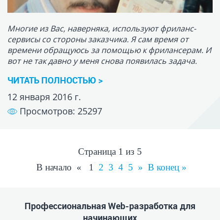
Страница 1 из 5
В начало « 1
2
3
4
5
»
В конец »
Профессиональная Web-разработка для
начинающих