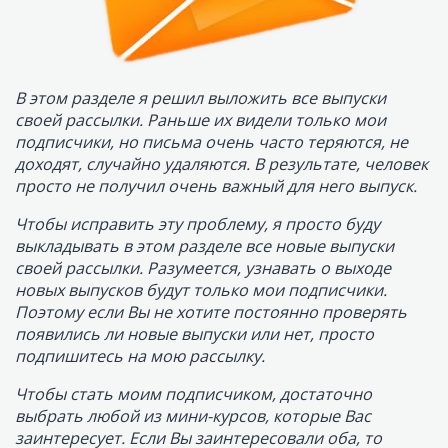
новых выпусков будут только мои подписчики.
Поэтому если Вы не хотите постоянно проверять
появились ли новые выпуски или нет, просто
подпишитесь на мою рассылку.
Чтобы стать моим подписчиком, достаточно
выбрать любой из мини-курсов, которые Вас
заинтересует. Если Вы заинтересовали оба, то
можете подписаться на оба, это не запрещается.
Что такое мини-курс? Мини-курс - это бесплатная
серия секретных видеоуроков, которые недоступны
остальным пользователям. Эти видеоуроки
направлены на то, чтобы Вы получили максимум
знаний по выбранной теме курса.
Итак, чтобы стать моим подписчиком и получить
секретные видеоуроки, заполните форму рядом с
одним из представленных курсов.