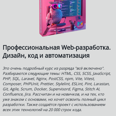
Курс рассчитан на начинающих. Вся информация идёт от
простого к сложному очень маленькими шажками. При
этом глубокое знание математики не требуется.
Поскольку в курсе Вы будете получать эти знания по
мере необходимости. Из курса Вы узнаете всю
необходимую теорию, научитесь создавать нейросети
самых разных архитектур и обучать их. Вы создадите
собственный фреймворк и изучите PyTorch.
УЗНАТЬ ПОДРОБНЕЕ
Выпуски рассылки