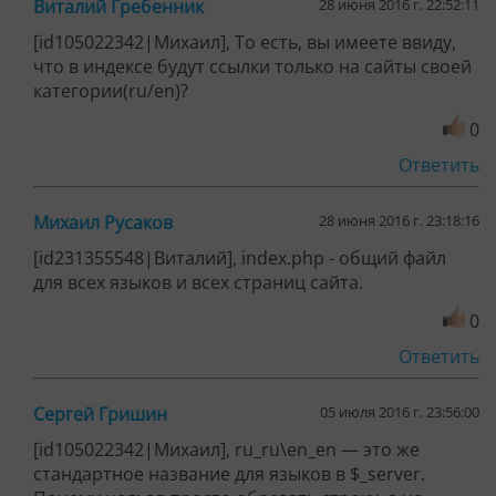
Виталий Гребенник
28 июня 2016 г. 22:52:11
[id105022342|Михаил], То есть, вы имеете ввиду,
что в индексе будут ссылки только на сайты своей
категории(ru/en)?
0
Ответить
Михаил Русаков
28 июня 2016 г. 23:18:16
[id231355548|Виталий], index.php - общий файл
для всех языков и всех страниц сайта.
0
Ответить
Сергей Гришин
05 июля 2016 г. 23:56:00
[id105022342|Михаил], ru_ru\en_en — это же
стандартное название для языков в $_server.