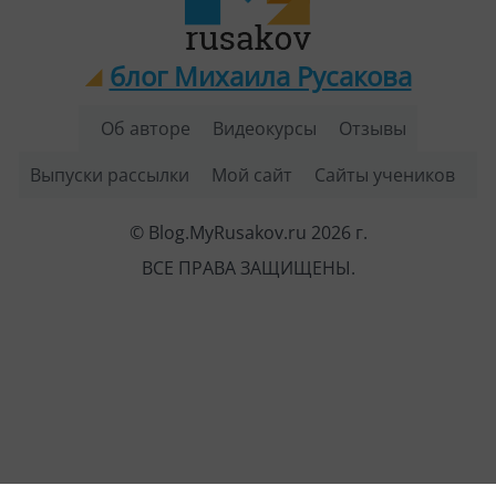
блог Михаила Русакова
Об авторе
Видеокурсы
Отзывы
Выпуски рассылки
Мой сайт
Сайты учеников
© Blog.MyRusakov.ru 2026 г.
ВСЕ ПРАВА ЗАЩИЩЕНЫ.