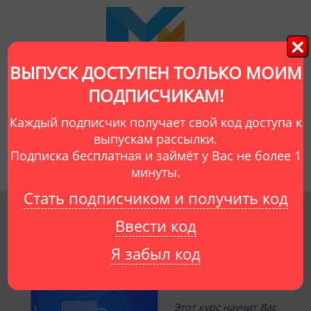
ВЫПУСК ДОСТУПЕН ТОЛЬКО МОИМ
ПОДПИСЧИКАМ!
Об авторе
Видеокурсы
Отзывы
Каждый подписчик получает свой код доступа к
Выпуски рассылки
Мой сайт
Сайты учеников
выпускам рассылки.
Подписка бесплатная и займёт у Вас не более 1
минуты.
Стать подписчиком и получить код
Ввести код
Создание
нейросетей
Я забыл код
на Python
Этот курс научит Вас