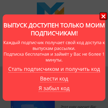
ВЫПУСК ДОСТУПЕН ТОЛЬКО МОИМ
ПОДПИСЧИКАМ!
Об авторе
Видеокурсы
Отзывы
Каждый подписчик получает свой код доступа к
Выпуски рассылки
Мой сайт
Сайты учеников
выпускам рассылки.
Подписка бесплатная и займёт у Вас не более 1
минуты.
Стать подписчиком и получить код
Ввести код
Создание
нейросетей
Я забыл код
на Python
Этот курс научит Вас