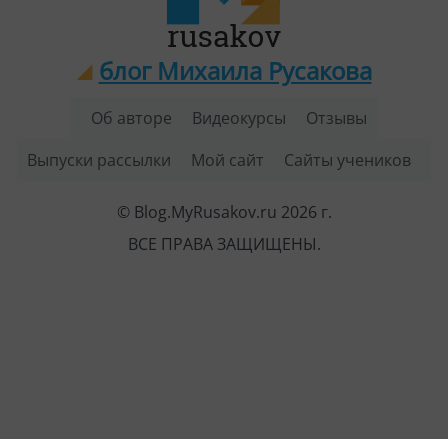
блог Михаила Русакова
Об авторе
Видеокурсы
Отзывы
Выпуски рассылки
Мой сайт
Сайты учеников
© Blog.MyRusakov.ru 2026 г.
ВСЕ ПРАВА ЗАЩИЩЕНЫ.