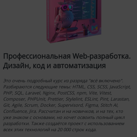
Курс рассчитан на начинающих. Вся информация идёт от
простого к сложному очень маленькими шажками. При
этом глубокое знание математики не требуется.
Поскольку в курсе Вы будете получать эти знания по
мере необходимости. Из курса Вы узнаете всю
необходимую теорию, научитесь создавать нейросети
самых разных архитектур и обучать их. Вы создадите
собственный фреймворк и изучите PyTorch.
УЗНАТЬ ПОДРОБНЕЕ
Выпуск №15.
Функция восстановления пароля