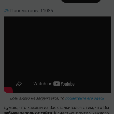
Если видео не загружается, то
посмотрите его здесь
Думаю, что каждый из Вас сталкивался с тем, что Вы
забыли пароль от сайта
. К счастью, почти у каждого
сайта есть
функция восстановления пароля
. Однако,
как её сделать, если её ещё нет?
В этом выпуске Вы увидите
самый простой и очень
безопасный способ восстановления пароля у
пользователя
. Просмотрев урок,
Вы узнаете
:
Механизм восстановления пароля.
Как сделать возможность восстановления
пароля.
Другие способы восстановления пароля.
Если Вы хотите скачать видео к себе на компьютер
,