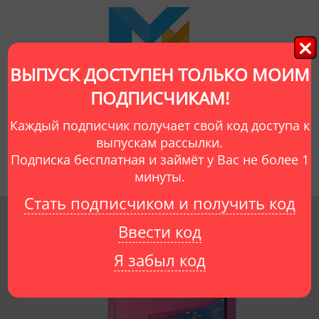
ВЫПУСК ДОСТУПЕН ТОЛЬКО МОИМ
ПОДПИСЧИКАМ!
Об авторе
Видеокурсы
Отзывы
Каждый подписчик получает свой код доступа к
Выпуски рассылки
Мой сайт
Сайты учеников
выпускам рассылки.
Подписка бесплатная и займёт у Вас не более 1
минуты.
Стать подписчиком и получить код
Ввести код
Создание
нейросетей
Я забыл код
на Python
Этот курс научит Вас созданию нейросетей на Python.