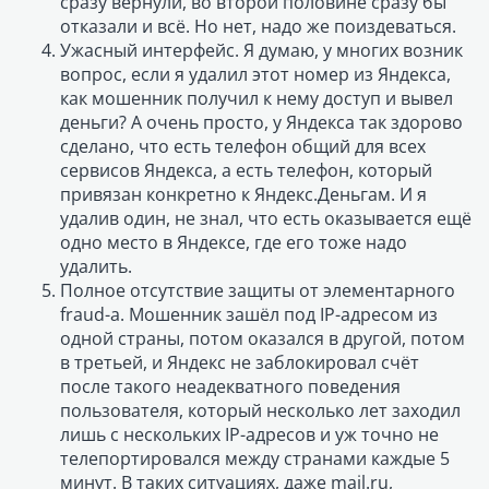
сразу вернули, во второй половине сразу бы
отказали и всё. Но нет, надо же поиздеваться.
Ужасный интерфейс. Я думаю, у многих возник
вопрос, если я удалил этот номер из Яндекса,
как мошенник получил к нему доступ и вывел
деньги? А очень просто, у Яндекса так здорово
сделано, что есть телефон общий для всех
сервисов Яндекса, а есть телефон, который
привязан конкретно к Яндекс.Деньгам. И я
удалив один, не знал, что есть оказывается ещё
одно место в Яндексе, где его тоже надо
удалить.
Полное отсутствие защиты от элементарного
fraud-а. Мошенник зашёл под IP-адресом из
одной страны, потом оказался в другой, потом
в третьей, и Яндекс не заблокировал счёт
после такого неадекватного поведения
пользователя, который несколько лет заходил
лишь с нескольких IP-адресов и уж точно не
телепортировался между странами каждые 5
минут. В таких ситуациях, даже mail.ru,