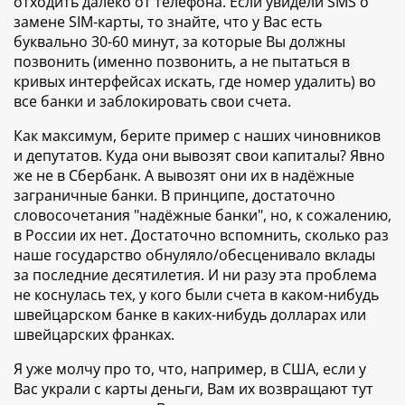
отходить далеко от телефона. Если увидели SMS о
замене SIM-карты, то знайте, что у Вас есть
буквально 30-60 минут, за которые Вы должны
позвонить (именно позвонить, а не пытаться в
кривых интерфейсах искать, где номер удалить) во
все банки и заблокировать свои счета.
Как максимум, берите пример с наших чиновников
и депутатов. Куда они вывозят свои капиталы? Явно
же не в Сбербанк. А вывозят они их в надёжные
заграничные банки. В принципе, достаточно
словосочетания "надёжные банки", но, к сожалению,
в России их нет. Достаточно вспомнить, сколько раз
наше государство обнуляло/обесценивало вклады
за последние десятилетия. И ни разу эта проблема
не коснулась тех, у кого были счета в каком-нибудь
швейцарском банке в каких-нибудь долларах или
швейцарских франках.
Я уже молчу про то, что, например, в США, если у
Вас украли с карты деньги, Вам их возвращают тут