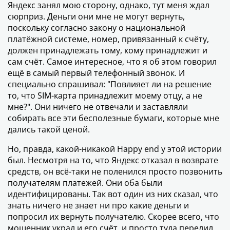
Яндекс занял мою сторону, однако, тут меня ждал
сюрприз. Деньги они мне не могут вернуть,
поскольку согласно закону о национальной
платёжной системе, номер, привязанный к счёту,
должен принадлежать тому, кому принадлежит и
сам счёт. Самое интересное, что я об этом говорил
ещё в самый первый телефонный звонок. И
специально спрашивал: "Повлияет ли на решение
то, что SIM-карта принадлежит моему отцу, а не
мне?". Они ничего не отвечали и заставляли
собирать все эти бесполезные бумаги, которые мне
дались такой ценой.
Но, правда, какой-никакой Happy end у этой истории
был. Несмотря на то, что Яндекс отказал в возврате
средств, он всё-таки не поленился просто позвонить
получателям платежей. Они оба были
идентифицированы. Так вот один из них сказал, что
знать ничего не знает ни про какие деньги и
попросил их вернуть получателю. Скорее всего, что
мошенник украл и его счёт, и просто туда перелил