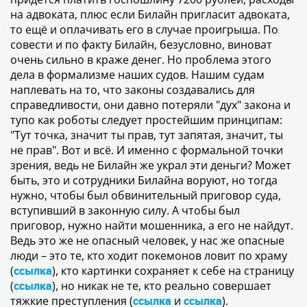
на адвоката, плюс если Билайн пригласит адвоката,
то ещё и оплачивать его в случае проигрыша. По
совести и по факту Билайн, безусловно, виноват
очень сильно в краже денег. Но проблема этого
дела в формализме наших судов. Нашим судам
наплевать на то, что законы создавались для
справедливости, они давно потеряли "дух" закона и
тупо как роботы следует простейшим принципам:
"Тут точка, значит ты прав, тут запятая, значит, ты
не прав". Вот и всё. И именно с формальной точки
зрения, ведь не Билайн же украл эти деньги? Может
быть, это и сотрудники Билайна воруют, но тогда
нужно, чтобы был обвинительный приговор суда,
вступивший в законную силу. А чтобы был
приговор, нужно найти мошенника, а его не найдут.
Ведь это же не опасный человек, у нас же опасные
люди – это те, кто ходит покемонов ловит по храму
(
ссылка
), кто картинки сохраняет к себе на страницу
(
ссылка
), но никак не те, кто реально совершает
тяжкие преступления (
ссылка
и
ссылка
).